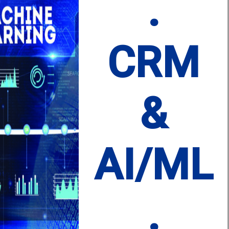
.
CRM
&
AI/ML
.