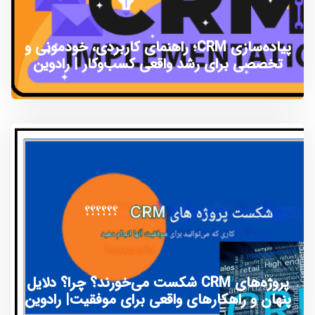
پیاده‌سازی CRM؛ راهنمای کاربردی، خودمونی و
تخصصی برای رشد واقعی کسب‌وکار | رادوین
پروژه‌های CRM شکست می‌خورند؟ چرا؟ دلایل
پنهان و راهکارهای واقعی برای موفقیت| رادوین