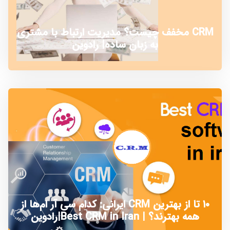
CRM مخفف چیست؟ مدیریت ارتباط با مشتری
به زبان ساده| رادوین
۱۰ تا از بهترین CRM ایرانی: کدام سی آر ام‌ها از
همه بهترند؟ | Best CRM in Iran|رادوین