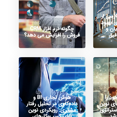
منتورینگ و CRM(سی ار
ی بهبود
ان و
چگونه نرم افزار CRM
قیق
فروش را افزایش می دهد؟
ود را
هوش تجاری BI و
ای نوین
داده‌کاوی در تحلیل رفتار
ه دهیم؟ ۵ استراتژی
مشتری: رویکردی نوین
رشد
برای کسب‌وکارهای