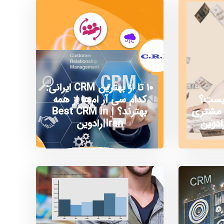
۱۰ تا از بهترین CRM ایرانی:
چیست؟
کدام سی آر ام‌ها از همه
ا مشتری
بهترند؟ | Best CRM in
ادوین
Iran|رادوین