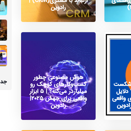
راهنمای
ارتباط با مشتری(CRM) |
رادوین
هوش مصنوعی چطور
جدی
وژه‌های CRM شکست
کسب‌و‌کارهای کوچک رو
دلایل
میلیاردر می‌کنه؟ | ۵ ابزار
ی واقعی
واقعی برای جهش ۲۰۲۵|
ادوین
رادوین