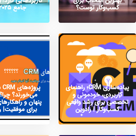
بهترین انتخاب برای
کاربردهایی دارد؟(
کسب‌وکار توست؟
جامع ۲۰۲۵)
پیاده‌سازی CRM؛ راهنمای
پر
کاربردی، خودمونی و
می‌خورند؟ چرا؟ 
تخصصی برای رشد واقعی
پنهان و راهکارها
کسب‌وکار | رادوین
برای موفقیت| ر