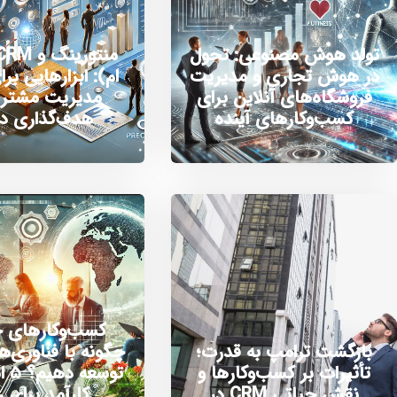
تولد هوش مصنوعی: تحول
در هوش تجاری و مدیریت
ام): ابزارهایی برا
فروشگاه‌های آنلاین برای
مدیریت مشتری
کسب‌وکارهای آینده
هدف‌گذاری د
کسب‌وکارهای خ
بازگشت ترامپ به قدرت؛
چگونه با فناوری‌ه
تأثیرات بر کسب‌وکارها و
توسع
نقش حیاتی CRM در
کارآمد برای 