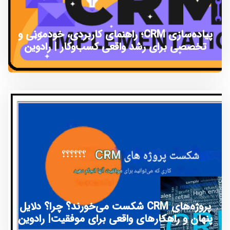
پیاده‌سازی CRM؛ راهنمای کاربردی، خودمونی و
تخصصی برای رشد واقعی کسب‌وکار | رادوین
پروژه‌های CRM شکست می‌خورند؟ چرا؟ دلایل
پنهان و راهکارهای واقعی برای موفقیت| رادوین