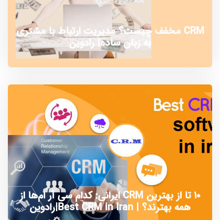
CRM مخفف چیست؟ مدیریت ارتباط با مشتری
به زبان ساده| رادوین
۱۰ تا از بهترین CRM ایرانی: کدام سی آر ام‌ها از
همه بهترند؟ | Best CRM in Iran|رادوین